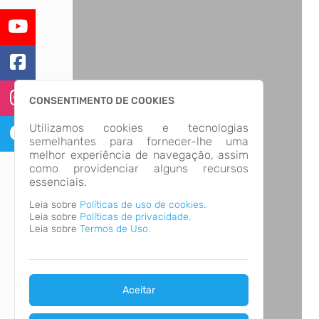
CONSENTIMENTO DE COOKIES
Utilizamos cookies e tecnologias
semelhantes para fornecer-lhe uma
melhor experiência de navegação, assim
como providenciar alguns recursos
essenciais.
Leia sobre
Políticas de uso de cookies.
Leia sobre
Políticas de privacidade.
Leia sobre
Termos de Uso.
Aceitar